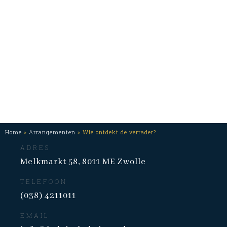
Home
»
Arrangementen
»
Wie ontdekt de verrader?
De
ADRES
Belgische
Melkmarkt 58
,
8011 ME
Zwolle
Keizer
TELEFOON
(038) 4211011
EMAIL