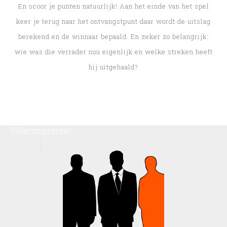
En scoor je punten natuurlijk! Aan het einde van het spel
keer je terug naar het ontvangstpunt daar wordt de uitslag
berekend en de winnaar bepaald. En zeker zo belangrijk:
wie was die verrader nou eigenlijk en welke streken heeft
hij uitgehaald?
Sfeerimpressie