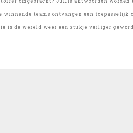
htoffer omgebracht? Jullie antwoorden worden t
e winnende teams ontvangen een toepasselijk c
lie is de wereld weer een stukje veiliger gewor