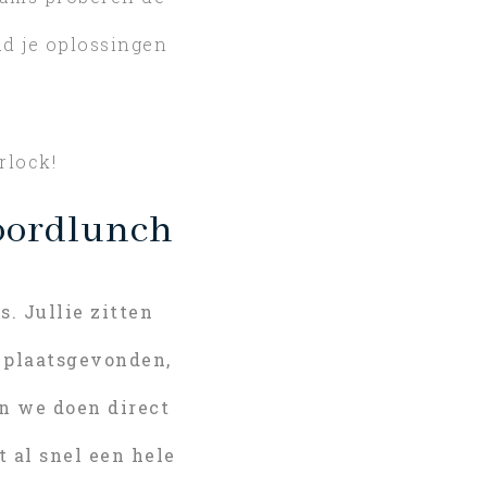
d je oplossingen
rlock!
Moordlunch
. Jullie zitten
t plaatsgevonden,
en we doen direct
 al snel een hele