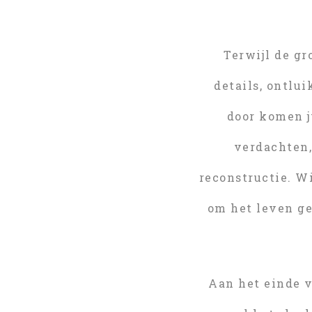
Terwijl de gr
details, ontlu
door komen ju
verdachten,
reconstructie. Wi
om het leven g
Aan het einde 