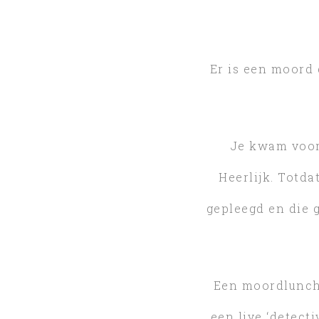
Er is een moord g
Je kwam voor
Heerlijk. Totda
gepleegd en die g
Een moordlunch 
een live ‘detect