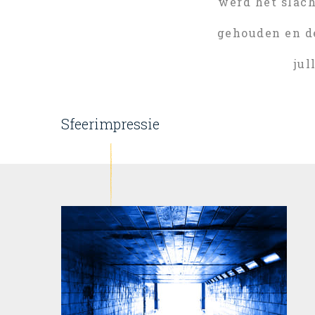
werd het slac
gehouden en d
jul
Sfeerimpressie