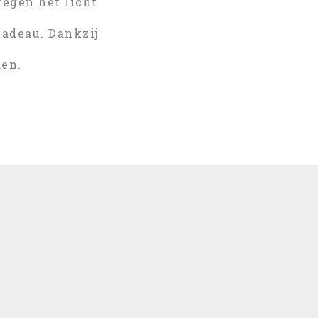
egen het licht
adeau. Dankzij
den.