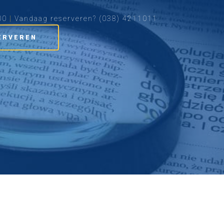
00
|
Vandaag reserveren?
(038) 4211011
ERVEREN