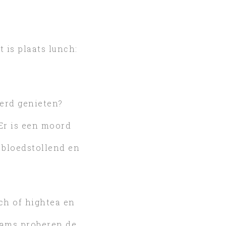
t is plaats lunch:
erd genieten?
 Er is een moord
: bloedstollend en
ch of hightea en
teams proberen de