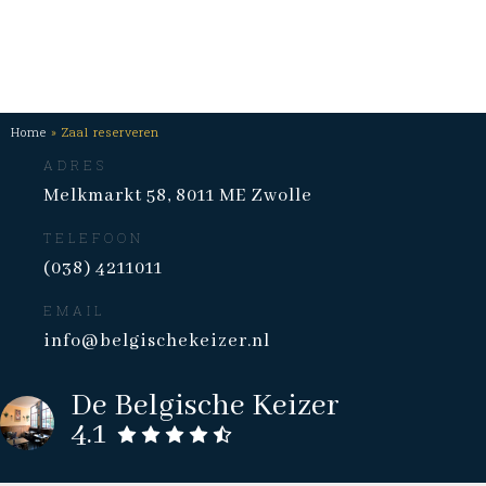
Home
»
Zaal reserveren
De
ADRES
Belgische
Melkmarkt 58
,
8011 ME
Zwolle
Keizer
TELEFOON
(038) 4211011
EMAIL
info@belgischekeizer.nl
De Belgische Keizer
Belgian
Bekijk
Yes
€22
Maandag
Vrijdag
Zondag:
4.1
ons
t\m
en
12:00
menu
Donderdag:
Zaterdag:
-
10:00
10:00
01:00